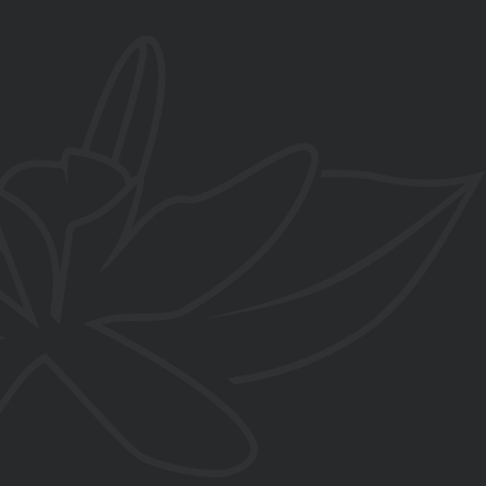
C/ Salvador Dalí esquina Paredillas
, La Zubia, Granada
contacto@flordevainilla.es
www.flordevainilla.es
De lunes a viernes
10:00-14:00h y 16:00-20:00h
Sábados
10:00-14:00