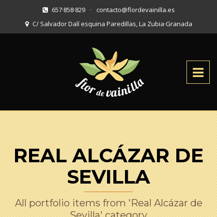
657·858·829
·
contacto@flordevainilla.es
C/ Salvador Dalí esquina Paredillas, La Zubia
·
Granada
REAL ALCÁZAR DE
SEVILLA
All portfolio items from 'Real Alcázar de
Sevilla' category