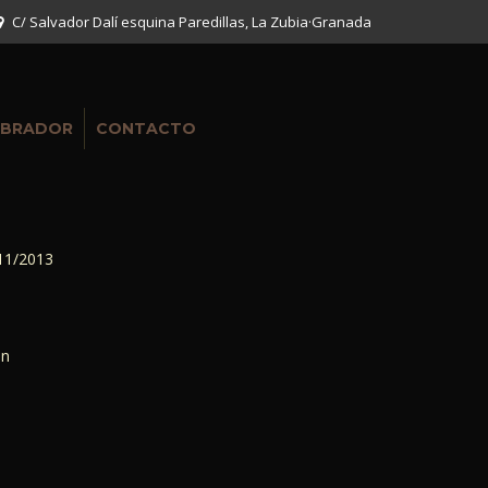
C/ Salvador Dalí esquina Paredillas, La Zubia
·
Granada
BRADOR
CONTACTO
11/2013
11/06/2016
ón
Mesas dulces – Candy Bar
Aquí os dejamos algunas imágenes de
uno de nuetsros últimos trabajo.
Esperamos que os gusten y.. ya