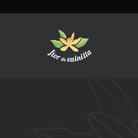
EPOSTERÍA
 en un proceso
a cada cliente.
s a viernes
4:00h y 16:00-20:00h
s
14:00