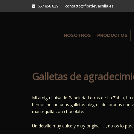
657·858·829
·
contacto@flordevainilla.es
NOSOTROS
PRODUCTOS
Galletas de agradecim
Mi amiga Luisa de Papelería Letras de La Zubia, ha q
hemos hecho unas galletas alegres decoradas con vi
mantequilla con chocolate.
Un detalle muy dulce y muy original…. ¿no os lo par