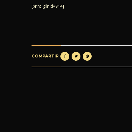
[print_gllr id=914]
COMPARTIR