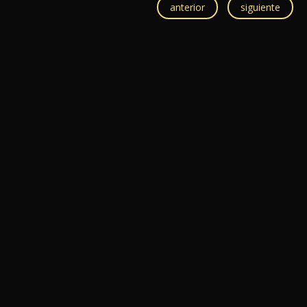
anterior
siguiente
11/06/2016
Mesas dulces – Candy Bar
Aquí os dejamos algunas imágenes de uno de nuetsros
últimos trabajo. Esperamos que os gusten y.. ya sabéis. Si
queréis [...]