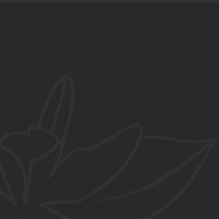
657 858 829
C/ Salvador Dalí esquina Paredillas
, La Zubia, Granada
contacto@flordevainilla.es
www.flordevainilla.es
De lunes a viernes
10:00-14:00h y 16:00-20:00h
Sábados
10:00-14:00