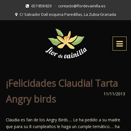
657·858·829
·
contacto@flordevainilla.es
C/ Salvador Dalí esquina Paredillas, La Zubia
·
Granada
¡Felicidades Claudia! Tarta
11/11/2013
Angry birds
Claudia es fan de los Angry Birds…. Le ha pedido a su madre
que para su 8 cumpleaños le haga un cumple temático…. ha