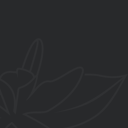
657 858 829
C/ Salvador Dalí esquina Paredillas
, La Zubia, Granada
contacto@flordevainilla.es
www.flordevainilla.es
De lunes a viernes
10:00-14:00h y 16:00-20:00h
Sábados
10:00-14:00