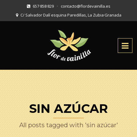
657·858·829
·
contacto@flordevainilla.es
C/ Salvador Dalí esquina Paredillas, La Zubia
·
Granada
SIN AZÚCAR
All posts tagged with 'sin azúcar'