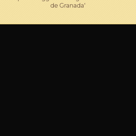
de Granada'
Galletas de la Alhambra
22/11/2014
Un proyecto hecho realidad, las Galletas de la Alhambra.
Hermosas galletas basadas en los inspiradores decorados de
uno de los monumentos más visitado del mundo. Innovando
con la «repostectura». [print_gllr id=922]
READ MORE
COMPARTIR