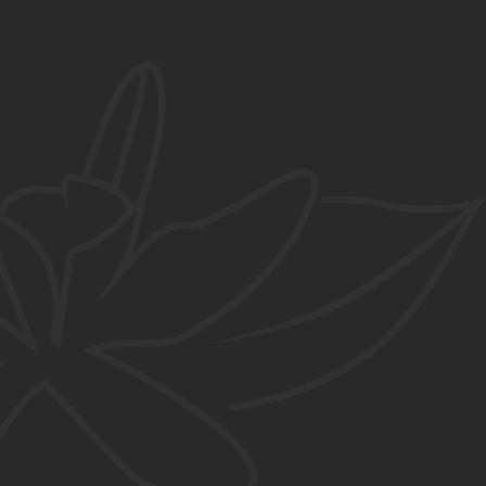
657 858 829
C/ Salvador Dalí esquina Paredillas
, La Zubia, Granada
contacto@flordevainilla.es
www.flordevainilla.es
De lunes a viernes
10:00-14:00h y 16:00-20:00h
Sábados
10:00-14:00