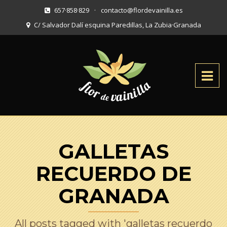
657·858·829
·
contacto@flordevainilla.es
C/ Salvador Dalí esquina Paredillas, La Zubia
·
Granada
GALLETAS
RECUERDO DE
GRANADA
All posts tagged with 'galletas recuerdo