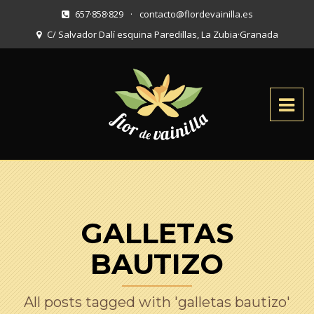
657·858·829
·
contacto@flordevainilla.es
C/ Salvador Dalí esquina Paredillas, La Zubia
·
Granada
GALLETAS
BAUTIZO
All posts tagged with 'galletas bautizo'