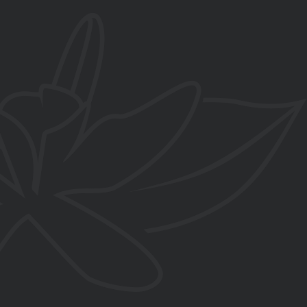
C/ Salvador Dalí esquina Paredillas
, La Zubia, Granada
contacto@flordevainilla.es
www.flordevainilla.es
De lunes a viernes
10:00-14:00h y 16:00-20:00h
Sábados
10:00-14:00