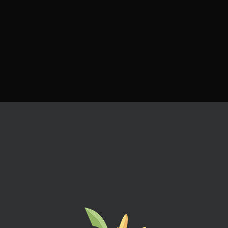
Galletas Real Alcázar de Sevilla
Hoy os presentamos nuestra última creación cultural basada
en nuestro novedoso concepto de «repostectura»: las Galletas
que hemos hecho y [...]
REPOSTERÍA
Elaboramos nuestras creaciones de forma artesanal en un
proceso minucioso y personalizado para cada cliente.