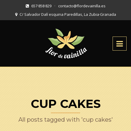
657·858·829
·
contacto@flordevainilla.es
C/ Salvador Dalí esquina Paredillas, La Zubia
·
Granada
CUP CAKES
All posts tagged with 'cup cakes'