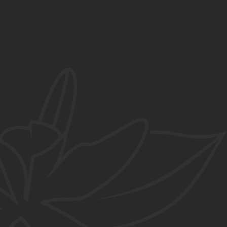
657 858 829
C/ Salvador Dalí esquina Paredillas
, La Zubia, Granada
contacto@flordevainilla.es
www.flordevainilla.es
De lunes a viernes
10:00-14:00h y 16:00-20:00h
Sábados
10:00-14:00