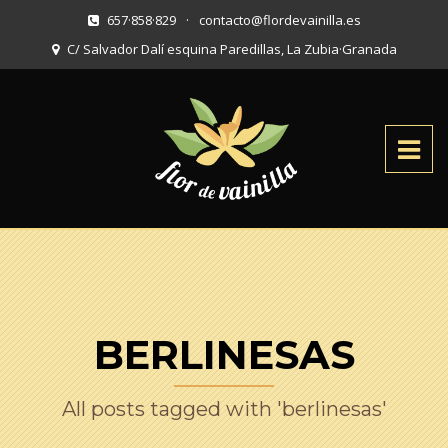
657·858·829
·
contacto@flordevainilla.es
C/ Salvador Dalí esquina Paredillas, La Zubia
·
Granada
BERLINESAS
All posts tagged with 'berlinesas'