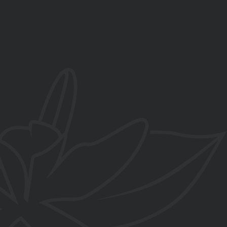
657 858 829
C/ Salvador Dalí esquina Paredillas
, La Zubia, Granada
contacto@flordevainilla.es
www.flordevainilla.es
De lunes a viernes
10:00-14:00h y 16:00-20:00h
Sábados
10:00-14:00