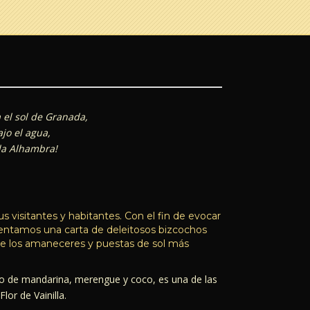
 el sol de Granada,
jo el agua,
la Alhambra!
 visitantes y habitantes. Con el fin de evocar
sentamos una carta de deleitosos bizcochos
 de los amaneceres y puestas de sol más
cho de mandarina, merengue y coco, es una de las
lor de Vainilla.