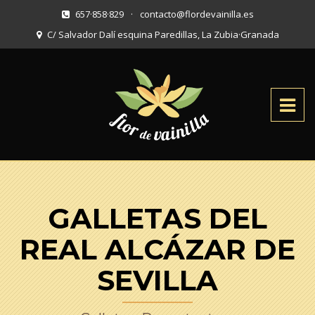
657·858·829
·
contacto@flordevainilla.es
C/ Salvador Dalí esquina Paredillas, La Zubia
·
Granada
GALLETAS DEL
REAL ALCÁZAR DE
SEVILLA