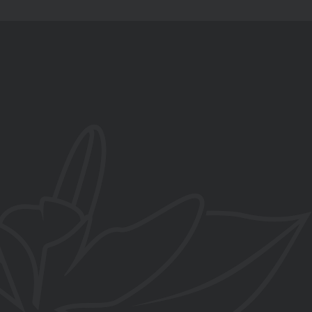
657 858 829
C/ Salvador Dalí esquina Paredillas
, La Zubia, Granada
contacto@flordevainilla.es
www.flordevainilla.es
De lunes a viernes
10:00-14:00h y 16:00-20:00h
Sábados
10:00-14:00